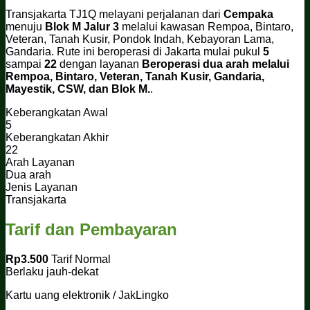
Transjakarta TJ1Q melayani perjalanan dari
Cempaka
menuju
Blok M Jalur 3
melalui kawasan Rempoa, Bintaro,
Veteran, Tanah Kusir, Pondok Indah, Kebayoran Lama,
Gandaria. Rute ini beroperasi di Jakarta mulai pukul
5
sampai
22
dengan layanan
Beroperasi dua arah melalui
Rempoa, Bintaro, Veteran, Tanah Kusir, Gandaria,
Mayestik, CSW, dan Blok M.
.
Keberangkatan Awal
5
Keberangkatan Akhir
22
Arah Layanan
Dua arah
Jenis Layanan
Transjakarta
Tarif dan Pembayaran
Rp3.500
Tarif Normal
Berlaku jauh-dekat
Kartu uang elektronik / JakLingko