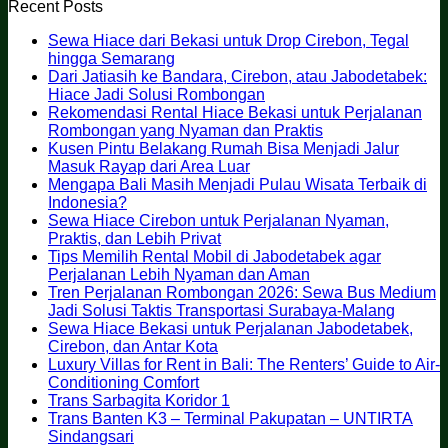
Recent Posts
Sewa Hiace dari Bekasi untuk Drop Cirebon, Tegal
No
hingga Semarang
Comments
Dari Jatiasih ke Bandara, Cirebon, atau Jabodetabek:
on
No
Hiace Jadi Solusi Rombongan
Sewa
Comments
Rekomendasi Rental Hiace Bekasi untuk Perjalanan
Hiace
on
No
Rombongan yang Nyaman dan Praktis
dari
Dari
Comments
Kusen Pintu Belakang Rumah Bisa Menjadi Jalur
Bekasi
Jatiasih
on
No
Masuk Rayap dari Area Luar
untuk
ke
Rekomendasi
Comments
Mengapa Bali Masih Menjadi Pulau Wisata Terbaik di
Drop
on
Bandara,
Rental
No
Indonesia?
Cirebon,
Kusen
Cirebon,
Hiace
Comments
Sewa Hiace Cirebon untuk Perjalanan Nyaman,
on
Tegal
Pintu
atau
Bekasi
No
Praktis, dan Lebih Privat
Mengapa
hingga
Belakang
Jabodetabek:
untuk
Comments
Tips Memilih Rental Mobil di Jabodetabek agar
Bali
Semarang
on
Rumah
Hiace
Perjalanan
No
Perjalanan Lebih Nyaman dan Aman
Masih
Sewa
Bisa
Jadi
Rombongan
Comments
Tren Perjalanan Rombongan 2026: Sewa Bus Medium
Menjadi
Hiace
Menjadi
Solusi
on
yang
No
Jadi Solusi Taktis Transportasi Surabaya-Malang
Pulau
Cirebon
Jalur
Rombongan
Tips
Nyaman
Comme
Sewa Hiace Bekasi untuk Perjalanan Jabodetabek,
Wisata
untuk
Masuk
Memilih
dan
on
No
Cirebon, dan Antar Kota
Terbaik
Perjalanan
Rayap
Rental
Praktis
Tren
Comments
Luxury Villas for Rent in Bali: The Renters’ Guide to Air-
di
on
Nyaman,
dari
Mobil
Perjala
No
Conditioning Comfort
Indonesia?
Sewa
Praktis,
Area
di
Rombo
Comments
No
Trans Sarbagita Koridor 1
on
Hiace
dan
Luar
Jabodetabek
2026:
Comments
Trans Banten K3 – Terminal Pakupatan – UNTIRTA
Luxury
Bekasi
Lebih
on
agar
Sewa
No
Sindangsari