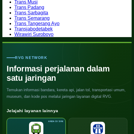
Trans Musi
Trans Padang
Trans Sarbagita
Trans Semarang
Trans Tangerang Ayo
Transjabodetabek
Wirawiri Suroboyo
RVG NETWORK
Informasi perjalanan dalam
satu jaringan
Temukan informasi bandara, kereta api, jalan tol, transportasi umum,
museum, dan kode pos melalui jaringan layanan digital RVG.
Jelajahi layanan lainnya