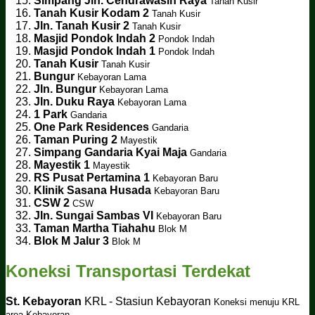
Simpang Jln. Cendrawasih Raya
Tanah Kusir
Tanah Kusir Kodam 2
Tanah Kusir
Jln. Tanah Kusir 2
Tanah Kusir
Masjid Pondok Indah 2
Pondok Indah
Masjid Pondok Indah 1
Pondok Indah
Tanah Kusir
Tanah Kusir
Bungur
Kebayoran Lama
Jln. Bungur
Kebayoran Lama
Jln. Duku Raya
Kebayoran Lama
1 Park
Gandaria
One Park Residences
Gandaria
Taman Puring 2
Mayestik
Simpang Gandaria Kyai Maja
Gandaria
Mayestik 1
Mayestik
RS Pusat Pertamina 1
Kebayoran Baru
Klinik Sasana Husada
Kebayoran Baru
CSW 2
CSW
Jln. Sungai Sambas VI
Kebayoran Baru
Taman Martha Tiahahu
Blok M
Blok M Jalur 3
Blok M
Koneksi Transportasi Terdekat
St. Kebayoran
KRL - Stasiun Kebayoran
Koneksi menuju KRL
area Kebayoran.