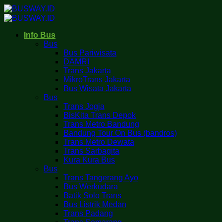
Skip
to
content
Info Bus
Bus
Bus Pariwisata
DAMRI
Trans Jakarta
MikroTrans Jakarta
Bus Wisata Jakarta
Bus
Trans Jogja
BisKita Trans Depok
Trans Metro Bandung
Bandung Tour On Bus (bandros)
Trans Metro Dewata
Trans Sarbagita
Kura Kura Bus
Bus
Trans Tangerang Ayo
Bus Werkudara
Batik Solo Trans
Bus Listrik Medan
Trans Padang