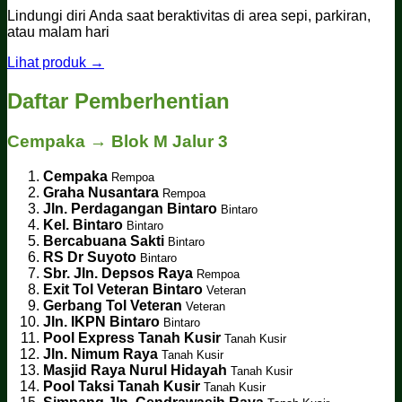
Lindungi diri Anda saat beraktivitas di area sepi, parkiran,
atau malam hari
Lihat produk →
Daftar Pemberhentian
Cempaka → Blok M Jalur 3
Cempaka
Rempoa
Graha Nusantara
Rempoa
Jln. Perdagangan Bintaro
Bintaro
Kel. Bintaro
Bintaro
Bercabuana Sakti
Bintaro
RS Dr Suyoto
Bintaro
Sbr. Jln. Depsos Raya
Rempoa
Exit Tol Veteran Bintaro
Veteran
Gerbang Tol Veteran
Veteran
Jln. IKPN Bintaro
Bintaro
Pool Express Tanah Kusir
Tanah Kusir
Jln. Nimum Raya
Tanah Kusir
Masjid Raya Nurul Hidayah
Tanah Kusir
Pool Taksi Tanah Kusir
Tanah Kusir