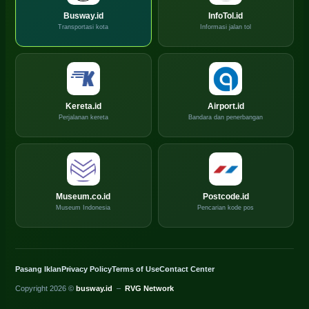
Busway.id
InfoTol.id
Transportasi kota
Informasi jalan tol
Kereta.id
Airport.id
Perjalanan kereta
Bandara dan penerbangan
Museum.co.id
Postcode.id
Museum Indonesia
Pencarian kode pos
Pasang Iklan
Privacy Policy
Terms of Use
Contact Center
Copyright 2026 ©
busway.id
–
RVG Network