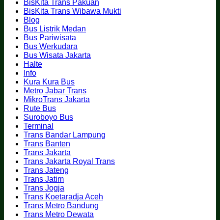
BisKita Trans Pakuan
–
–
Simpang
–
BisKita Trans Wibawa Mukti
Elisabeth
Victoria
Lima
P
Blog
–
Residence
Bus Listrik Medan
Taman
–
Bus Pariwisata
Anggur
Bandara
Bus Werkudara
–
Bus Wisata Jakarta
PRPP
Halte
Info
Kura Kura Bus
Metro Jabar Trans
MikroTrans Jakarta
Rute Bus
Suroboyo Bus
Terminal
Trans Bandar Lampung
Trans Banten
Trans Jakarta
Trans Jakarta Royal Trans
Trans Jateng
Trans Jatim
Trans Jogja
Trans Koetaradja Aceh
Trans Metro Bandung
Trans Metro Dewata