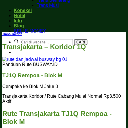
Trans Semarang
Trans Musi
Koneksi
Hotel
Info
Blog
BELI E-MONEY
Trans Jakarta
CARI
Transjakarta – Koridor 1Q
Panduan Rute BUSWAY.ID
TJ1Q
Rempoa - Blok M
Cempaka ke Blok M Jalur 3
Transjakarta
Koridor / Rute Cabang
Mulai Normal Rp3.500
Aktif
Rute Transjakarta TJ1Q Rempoa -
Blok M