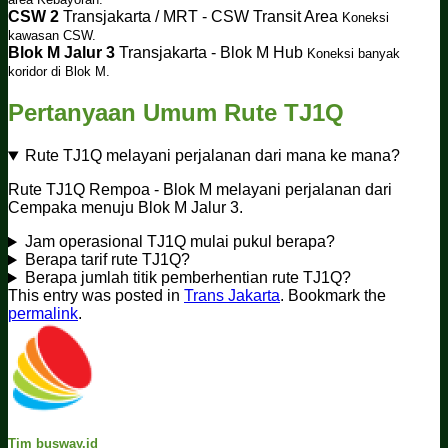
CSW 2
Transjakarta / MRT - CSW Transit Area
Koneksi
kawasan CSW.
Blok M Jalur 3
Transjakarta - Blok M Hub
Koneksi banyak
koridor di Blok M.
Pertanyaan Umum Rute TJ1Q
Rute TJ1Q melayani perjalanan dari mana ke mana?
Rute TJ1Q Rempoa - Blok M melayani perjalanan dari
Cempaka menuju Blok M Jalur 3.
Jam operasional TJ1Q mulai pukul berapa?
Berapa tarif rute TJ1Q?
Berapa jumlah titik pemberhentian rute TJ1Q?
This entry was posted in
Trans Jakarta
. Bookmark the
permalink
.
Tim busway.id