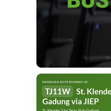
PANDUAN RUTE BUSWAY.ID
TJ11W
St. Klende
Gadung via JIEP
St. Klender 3 ke Term. Pulo Gadung