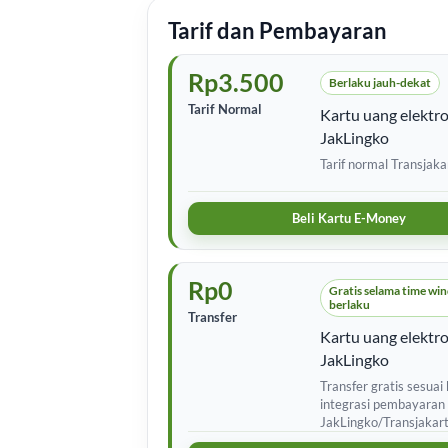
Tarif dan Pembayaran
Rp3.500
Berlaku jauh-dekat
Tarif Normal
Kartu uang elektro
JakLingko
Tarif normal Transjaka
Beli Kartu E-Money
Rp0
Gratis selama time wi
berlaku
Transfer
Kartu uang elektro
JakLingko
Transfer gratis sesuai
integrasi pembayaran
JakLingko/Transjakart