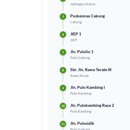
Jatinegara Kaum
Puskesmas Cakung
Cakung
JIEP 1
JIEP
Jln. Pulolio 1
Pulo Gadung
Sbr. Jln. Rawa Terate III
Rawa Terate
Jln. Pulo Kambing I
Pulo Kambing
Jln. Pulokambing Raya 2
Pulo Kambing
Jln. Pulosidik
Pulo Gadung