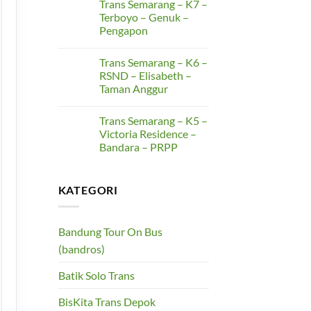
Trans Semarang – K7 –
on
–
Trans
Masjid
Terboyo – Genuk –
Semarang
Kapal
Pengapon
–
K8
No
–
Comments
Cangkiran
Trans Semarang – K6 –
on
–
Trans
RSND – Elisabeth –
Gunungpati
Semarang
–
Taman Anggur
–
Simpang
K7
Lima
No
–
Comments
Terboyo
Trans Semarang – K5 –
on
–
Trans
Victoria Residence –
Genuk
Semarang
–
Bandara – PRPP
–
Pengapon
K6
No
–
Comments
RSND
on
–
KATEGORI
Trans
Elisabeth
Semarang
–
–
Taman
K5
Anggur
–
Bandung Tour On Bus
Victoria
Residence
(bandros)
–
Bandara
–
Batik Solo Trans
PRPP
BisKita Trans Depok