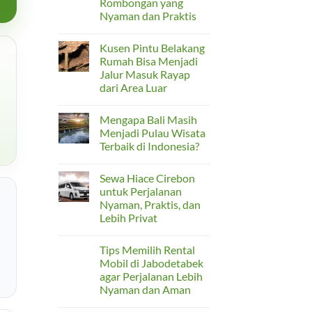
Rombongan yang
Cirebon,
Nyaman dan Praktis
atau
Jabodetabek:
No
Hiace
Comments
Jadi
Kusen Pintu Belakang
on
Solusi
Rekomendasi
Rumah Bisa Menjadi
Rombongan
Rental
Jalur Masuk Rayap
Hiace
Bekasi
dari Area Luar
untuk
Perjalanan
No
Rombongan
Comments
Mengapa Bali Masih
on
yang
Kusen
Nyaman
Menjadi Pulau Wisata
Pintu
dan
Terbaik di Indonesia?
Belakang
Praktis
Rumah
No
Bisa
Comments
Menjadi
Sewa Hiace Cirebon
on
Jalur
Mengapa
untuk Perjalanan
Masuk
Bali
Rayap
Nyaman, Praktis, dan
Masih
dari
Menjadi
Lebih Privat
Area
Pulau
Luar
Wisata
No
Terbaik
Comments
Tips Memilih Rental
on
di
Sewa
Indonesia?
Mobil di Jabodetabek
Hiace
agar Perjalanan Lebih
Cirebon
untuk
Nyaman dan Aman
Perjalanan
Nyaman,
No