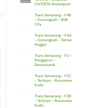
The
Sarbagita
UNTIRTA Sindangsari
Renters’
Koridor
Guide
1
No
to
Comments
Air-
Trans Semarang – F4B
on
Conditioning
Trans
– Gunungpati – BSB
Comfort
Banten
City
K3
–
No
Terminal
Comments
Pakupatan
Trans Semarang – F4A
on
–
Trans
– Gunungpati – Taman
UNTIRTA
Semarang
Sindangsari
Anggur
–
F4B
No
–
Comments
Gunungpati
Trans Semarang – F3 –
on
–
Trans
Penggaron –
BSB
Semarang
City
Banyumanik
–
F4A
No
–
Comments
Gunungpati
Trans Semarang – F2C
on
–
Trans
– Terboyo – Rusunawa
Taman
Semarang
Anggur
Kudu
–
F3
No
–
Comments
Penggaron
Trans Semarang – F2B
on
–
Trans
– Terboyo – Rusunawa
Banyumanik
Semarang
Kudu
–