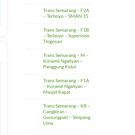
F2C
No
–
Comments
Terboyo
Trans Semarang – F2A
on
–
Trans
– Terboyo – SMAN 15
Rusunawa
Semarang
Kudu
–
No
F2B
Comments
Trans Semarang – F1B
–
on
Terboyo
Trans
– Terboyo – Superindo
–
Semarang
Tlogosari
Rusunawa
–
Kudu
F2A
No
–
Comments
Terboyo
Trans Semarang – M –
on
–
Trans
Koramil Ngaliyan –
SMAN
Semarang
15
Panggung Kidul
–
F1B
No
–
Comments
Terboyo
Trans Semarang – F1A
on
–
Trans
– Koramil Ngaliyan –
Superindo
Semarang
Tlogosari
Masjid Kapal
–
M
No
–
Comments
Koramil
Trans Semarang – K8 –
on
Ngaliyan
Trans
Cangkiran –
–
Semarang
Panggung
Gunungpati – Simpang
–
Kidul
F1A
Lima
–
Koramil
No
Ngaliyan
Comments