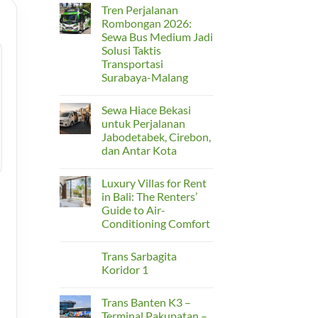
Praktis,
Comments
Tren Perjalanan
on
dan
Tips
Lebih
Rombongan 2026:
Memilih
Privat
Sewa Bus Medium Jadi
Rental
Mobil
Solusi Taktis
di
Transportasi
Jabodetabek
agar
Surabaya-Malang
Perjalanan
No
Lebih
Comments
Nyaman
Sewa Hiace Bekasi
on
dan
Tren
Aman
untuk Perjalanan
Perjalanan
Jabodetabek, Cirebon,
Rombongan
2026:
dan Antar Kota
Sewa
Bus
No
Medium
Comments
Luxury Villas for Rent
on
Jadi
Sewa
Solusi
in Bali: The Renters’
Hiace
Taktis
Guide to Air-
Bekasi
Transportasi
untuk
Surabaya-
Conditioning Comfort
Perjalanan
Malang
Jabodetabek,
No
Cirebon,
Comments
Trans Sarbagita
on
dan
Luxury
Antar
Koridor 1
Villas
Kota
for
No
Rent
Comments
Trans Banten K3 –
in
on
Bali:
Trans
Terminal Pakupatan –