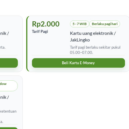
Rp2.000
5 - 7 WIB
Berlaku pagi hari
Tarif Pagi
nik /
Kartu uang elektronik /
JakLingko
rta.
Tarif pagi berlaku sekitar pukul
05.00–07.00.
Beli Kartu E-Money
ndow
nik /
 ketentuan
a.