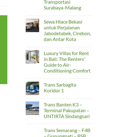
Transportasi
Jabodetabek
agar
Surabaya-Malang
Perjalanan
No
Lebih
Comments
Nyaman
Sewa Hiace Bekasi
on
dan
Tren
Aman
untuk Perjalanan
Perjalanan
Jabodetabek, Cirebon,
Rombongan
2026:
dan Antar Kota
Sewa
Bus
No
Medium
Comments
Luxury Villas for Rent
on
Jadi
Sewa
Solusi
in Bali: The Renters’
Hiace
Taktis
Guide to Air-
Bekasi
Transportasi
untuk
Surabaya-
Conditioning Comfort
Perjalanan
Malang
Jabodetabek,
No
Cirebon,
Comments
Trans Sarbagita
on
dan
Luxury
Antar
Koridor 1
Villas
Kota
for
No
Rent
Comments
Trans Banten K3 –
in
on
Bali:
Trans
Terminal Pakupatan –
The
Sarbagita
UNTIRTA Sindangsari
Renters’
Koridor
Guide
1
No
to
Comments
Air-
Trans Semarang – F4B
on
Conditioning
Trans
– Gunungpati – BSB
Comfort