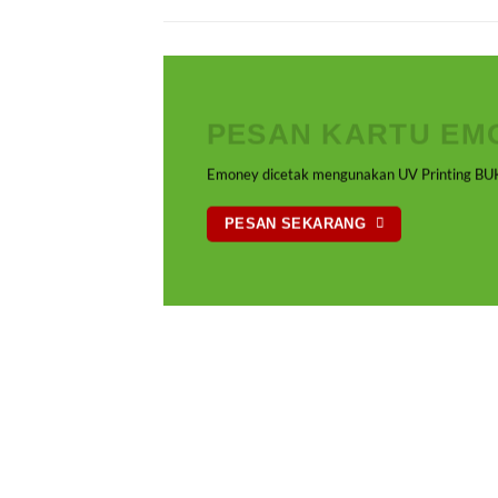
PESAN KARTU EM
Emoney dicetak mengunakan UV Printing BUK
PESAN SEKARANG