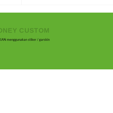
ONEY CUSTOM
AN menggunakan stiker / garskin