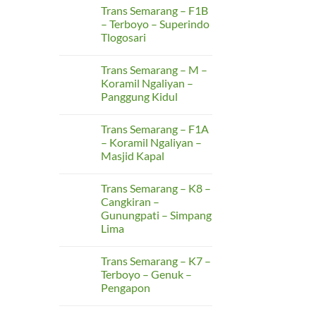
F2B
Comments
Trans Semarang – F1B
–
on
Terboyo
Trans
– Terboyo – Superindo
–
Semarang
Tlogosari
Rusunawa
–
Kudu
F2A
No
–
Comments
Terboyo
Trans Semarang – M –
on
–
Trans
Koramil Ngaliyan –
SMAN
Semarang
15
Panggung Kidul
–
F1B
No
–
Comments
Terboyo
Trans Semarang – F1A
on
–
Trans
– Koramil Ngaliyan –
Superindo
Semarang
Tlogosari
Masjid Kapal
–
M
No
–
Comments
Koramil
Trans Semarang – K8 –
on
Ngaliyan
Trans
Cangkiran –
–
Semarang
Panggung
Gunungpati – Simpang
–
Kidul
F1A
Lima
–
Koramil
No
Ngaliyan
Comments
Trans Semarang – K7 –
on
–
Trans
Masjid
Terboyo – Genuk –
Semarang
Kapal
Pengapon
–
K8
No
–
Comments
Cangkiran