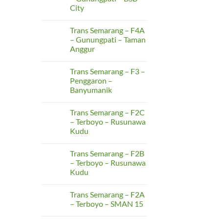
Banten
City
K3
–
No
Terminal
Comments
Pakupatan
Trans Semarang – F4A
on
–
Trans
– Gunungpati – Taman
UNTIRTA
Semarang
Sindangsari
Anggur
–
F4B
No
–
Comments
Gunungpati
Trans Semarang – F3 –
on
–
Trans
Penggaron –
BSB
Semarang
City
Banyumanik
–
F4A
No
–
Comments
Gunungpati
Trans Semarang – F2C
on
–
Trans
– Terboyo – Rusunawa
Taman
Semarang
Anggur
Kudu
–
F3
No
–
Comments
Penggaron
Trans Semarang – F2B
on
–
Trans
– Terboyo – Rusunawa
Banyumanik
Semarang
Kudu
–
F2C
No
–
Comments
Terboyo
Trans Semarang – F2A
on
–
Trans
– Terboyo – SMAN 15
Rusunawa
Semarang
Kudu
–
No