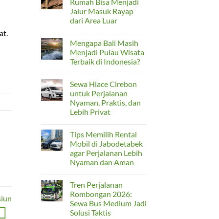
Rumah Bisa Menjadi
Rombongan
Rental
Jalur Masuk Rayap
Hiace
Bekasi
dari Area Luar
untuk
Perjalanan
No
at.
Rombongan
Comments
Mengapa Bali Masih
on
yang
Kusen
Nyaman
Menjadi Pulau Wisata
Pintu
dan
Terbaik di Indonesia?
Belakang
Praktis
Rumah
No
Bisa
Comments
Menjadi
Sewa Hiace Cirebon
on
Jalur
Mengapa
untuk Perjalanan
Masuk
Bali
Rayap
Nyaman, Praktis, dan
Masih
dari
Menjadi
Lebih Privat
Area
Pulau
Luar
Wisata
No
Terbaik
Comments
Tips Memilih Rental
on
di
Sewa
Indonesia?
Mobil di Jabodetabek
Hiace
agar Perjalanan Lebih
Cirebon
untuk
Nyaman dan Aman
Perjalanan
Nyaman,
No
Praktis,
Comments
Tren Perjalanan
on
dan
Tips
Lebih
Rombongan 2026:
siun
Memilih
Privat
Sewa Bus Medium Jadi
Rental
Mobil
Solusi Taktis
di