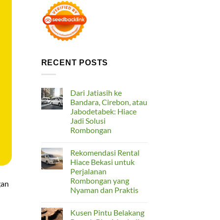
RECENT POSTS
Dari Jatiasih ke
Bandara, Cirebon, atau
Jabodetabek: Hiace
Jadi Solusi
Rombongan
No
Comments
Rekomendasi Rental
on
Dari
Hiace Bekasi untuk
Jatiasih
Perjalanan
ke
Bandara,
Rombongan yang
gan
Cirebon,
Nyaman dan Praktis
atau
Jabodetabek:
No
Hiace
Comments
Jadi
Kusen Pintu Belakang
on
Solusi
Rekomendasi