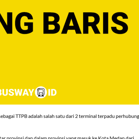
 sebagai TTPB adalah salah satu dari 2 terminal terpadu perhubun
ar provinsi dan dalam provinsi yang masuk ke Kota Medan dari