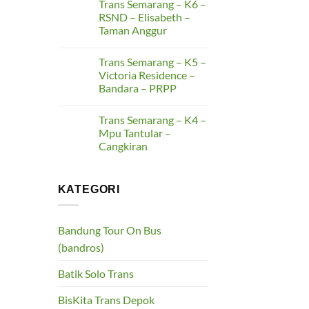
Trans Semarang – K6 –
on
–
Trans
RSND – Elisabeth –
Gunungpati
Semarang
–
Taman Anggur
–
Simpang
K7
Lima
No
–
Comments
Terboyo
Trans Semarang – K5 –
on
–
Trans
Victoria Residence –
Genuk
Semarang
–
Bandara – PRPP
–
Pengapon
K6
No
–
Comments
RSND
Trans Semarang – K4 –
on
–
Trans
Mpu Tantular –
Elisabeth
Semarang
–
Cangkiran
–
Taman
K5
Anggur
No
–
Comments
Victoria
on
Residence
Trans
KATEGORI
–
Semarang
Bandara
–
–
K4
PRPP
–
Bandung Tour On Bus
Mpu
Tantular
(bandros)
–
Cangkiran
Batik Solo Trans
BisKita Trans Depok