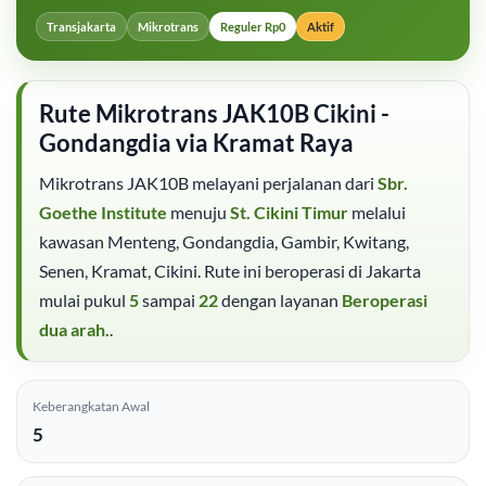
Transjakarta
Mikrotrans
Reguler Rp0
Aktif
Rute Mikrotrans JAK10B Cikini -
Gondangdia via Kramat Raya
Mikrotrans JAK10B melayani perjalanan dari
Sbr.
Goethe Institute
menuju
St. Cikini Timur
melalui
kawasan Menteng, Gondangdia, Gambir, Kwitang,
Senen, Kramat, Cikini. Rute ini beroperasi di Jakarta
mulai pukul
5
sampai
22
dengan layanan
Beroperasi
dua arah.
.
Keberangkatan Awal
5