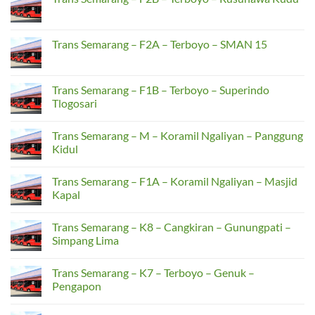
–
Semarang
Banyumanik
–
No
F2C
Comments
–
on
Terboyo
Trans
Trans Semarang – F2A – Terboyo – SMAN 15
–
Semarang
Rusunawa
–
No
Kudu
F2B
Comments
–
on
Terboyo
Trans
Trans Semarang – F1B – Terboyo – Superindo
–
Semarang
Tlogosari
Rusunawa
–
Kudu
F2A
No
–
Comments
Terboyo
Trans Semarang – M – Koramil Ngaliyan – Panggung
on
–
Trans
Kidul
SMAN
Semarang
15
–
No
F1B
Comments
Trans Semarang – F1A – Koramil Ngaliyan – Masjid
–
on
Terboyo
Trans
Kapal
–
Semarang
Superindo
–
No
Tlogosari
M
Comments
Trans Semarang – K8 – Cangkiran – Gunungpati –
–
on
Koramil
Trans
Simpang Lima
Ngaliyan
Semarang
–
–
No
Panggung
F1A
Comments
Trans Semarang – K7 – Terboyo – Genuk –
Kidul
–
on
Koramil
Trans
Pengapon
Ngaliyan
Semarang
–
–
No
Masjid
K8
Comments