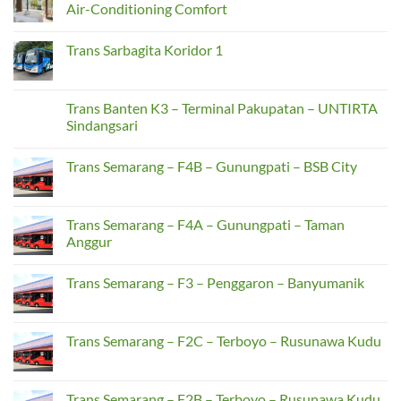
Bus
Sewa
Air-Conditioning Comfort
Medium
Hiace
Jadi
Bekasi
No
Solusi
untuk
Comments
Trans Sarbagita Koridor 1
Taktis
Perjalanan
on
Transportasi
Jabodetabek,
Luxury
No
Surabaya-
Cirebon,
Villas
Comments
Malang
dan
for
on
Antar
Rent
Trans
Trans Banten K3 – Terminal Pakupatan – UNTIRTA
Kota
in
Sarbagita
Bali:
Sindangsari
Koridor
The
1
Renters’
No
Guide
Comments
Trans Semarang – F4B – Gunungpati – BSB City
to
on
Air-
Trans
No
Conditioning
Banten
Comments
Comfort
K3
on
–
Trans
Trans Semarang – F4A – Gunungpati – Taman
Terminal
Semarang
Pakupatan
Anggur
–
–
F4B
UNTIRTA
No
–
Sindangsari
Comments
Gunungpati
Trans Semarang – F3 – Penggaron – Banyumanik
on
–
Trans
BSB
No
Semarang
City
Comments
–
on
F4A
Trans
Trans Semarang – F2C – Terboyo – Rusunawa Kudu
–
Semarang
Gunungpati
–
No
–
F3
Comments
Taman
–
on
Anggur
Penggaron
Trans
Trans Semarang – F2B – Terboyo – Rusunawa Kudu