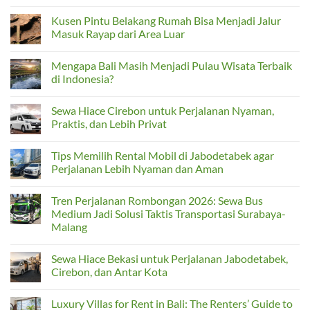
ke
No
Bandara,
Comments
Kusen Pintu Belakang Rumah Bisa Menjadi Jalur
Cirebon,
on
atau
Rekomendasi
Masuk Rayap dari Area Luar
Jabodetabek:
Rental
Hiace
Hiace
No
Jadi
Bekasi
Comments
Mengapa Bali Masih Menjadi Pulau Wisata Terbaik
Solusi
untuk
on
Rombongan
Perjalanan
Kusen
di Indonesia?
Rombongan
Pintu
yang
Belakang
No
Nyaman
Rumah
Comments
Sewa Hiace Cirebon untuk Perjalanan Nyaman,
dan
Bisa
on
Praktis
Menjadi
Mengapa
Praktis, dan Lebih Privat
Jalur
Bali
Masuk
Masih
No
Rayap
Menjadi
Comments
Tips Memilih Rental Mobil di Jabodetabek agar
dari
Pulau
on
Area
Wisata
Sewa
Perjalanan Lebih Nyaman dan Aman
Luar
Terbaik
Hiace
di
Cirebon
No
Indonesia?
untuk
Comments
Tren Perjalanan Rombongan 2026: Sewa Bus
Perjalanan
on
Nyaman,
Tips
Medium Jadi Solusi Taktis Transportasi Surabaya-
Praktis,
Memilih
Malang
dan
Rental
Lebih
Mobil
No
Privat
di
Comments
Jabodetabek
Sewa Hiace Bekasi untuk Perjalanan Jabodetabek,
on
agar
Tren
Cirebon, dan Antar Kota
Perjalanan
Perjalanan
Lebih
Rombongan
No
Nyaman
2026:
Comments
dan
Luxury Villas for Rent in Bali: The Renters’ Guide to
Sewa
on
Aman