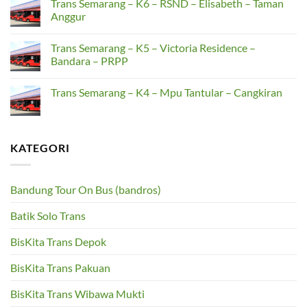
Trans Semarang – K6 – RSND – Elisabeth – Taman
Kapal
–
on
Cangkiran
Trans
Anggur
–
Semarang
Gunungpati
–
No
–
K7
Comments
Trans Semarang – K5 – Victoria Residence –
Simpang
–
on
Lima
Terboyo
Trans
Bandara – PRPP
–
Semarang
Genuk
–
No
–
K6
Comments
Trans Semarang – K4 – Mpu Tantular – Cangkiran
Pengapon
–
on
RSND
Trans
No
–
Semarang
Comments
Elisabeth
–
on
–
K5
Trans
Taman
–
Semarang
KATEGORI
Anggur
Victoria
–
Residence
K4
–
–
Bandara
Mpu
–
Tantular
Bandung Tour On Bus (bandros)
PRPP
–
Cangkiran
Batik Solo Trans
BisKita Trans Depok
BisKita Trans Pakuan
BisKita Trans Wibawa Mukti