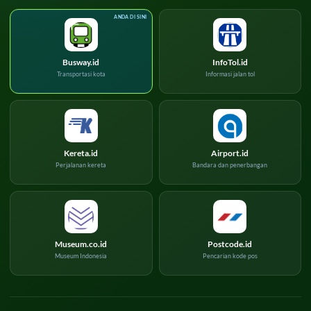
Busway.id
InfoTol.id
Transportasi kota
Informasi jalan tol
Kereta.id
Airport.id
Perjalanan kereta
Bandara dan penerbangan
Museum.co.id
Postcode.id
Museum Indonesia
Pencarian kode pos