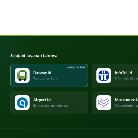
Jelajahi layanan lainnya
Busway.id
InfoTol.id
Transportasi kota
Informasi jalan t
Airport.id
Museum.co.i
Bandara dan penerbangan
Museum Indones