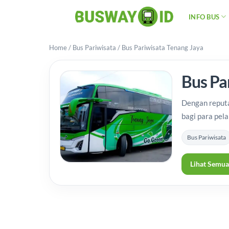
Skip
INFO BUS
to
content
Home
/
Bus Pariwisata
/
Bus Pariwisata Tenang Jaya
Bus Pa
Dengan reputa
bagi para pel
Bus Pariwisata
Lihat Semua