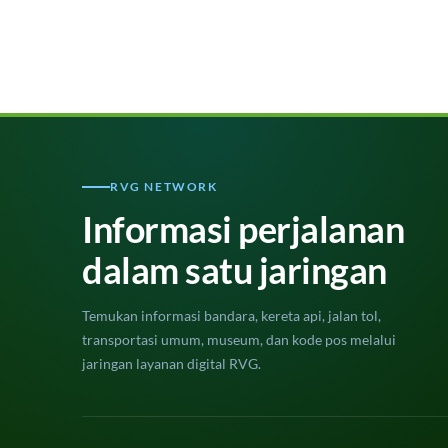
RVG NETWORK
Informasi perjalanan
dalam satu jaringan
Temukan informasi bandara, kereta api, jalan tol,
transportasi umum, museum, dan kode pos melalui
jaringan layanan digital RVG.