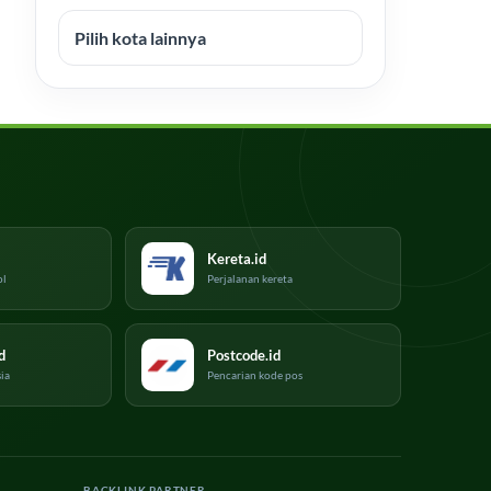
Pilih kota lainnya
Kereta.id
ol
Perjalanan kereta
d
Postcode.id
ia
Pencarian kode pos
BACKLINK PARTNER