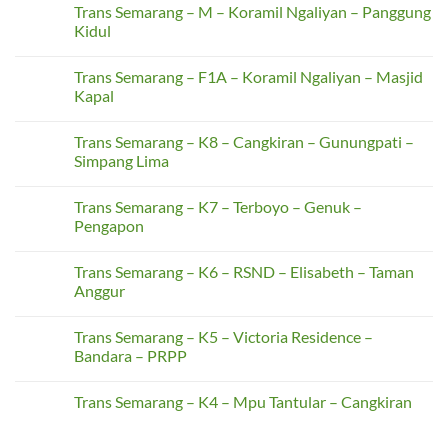
Terboyo
Trans Semarang – M – Koramil Ngaliyan – Panggung
on
–
Trans
Kidul
SMAN
Semarang
15
–
No
F1B
Comments
Trans Semarang – F1A – Koramil Ngaliyan – Masjid
–
on
Terboyo
Trans
Kapal
–
Semarang
Superindo
–
No
Tlogosari
M
Comments
Trans Semarang – K8 – Cangkiran – Gunungpati –
–
on
Koramil
Trans
Simpang Lima
Ngaliyan
Semarang
–
–
No
Panggung
F1A
Comments
Trans Semarang – K7 – Terboyo – Genuk –
Kidul
–
on
Koramil
Trans
Pengapon
Ngaliyan
Semarang
–
–
No
Masjid
K8
Comments
Trans Semarang – K6 – RSND – Elisabeth – Taman
Kapal
–
on
Cangkiran
Trans
Anggur
–
Semarang
Gunungpati
–
No
–
K7
Comments
Trans Semarang – K5 – Victoria Residence –
Simpang
–
on
Lima
Terboyo
Trans
Bandara – PRPP
–
Semarang
Genuk
–
No
–
K6
Comments
Trans Semarang – K4 – Mpu Tantular – Cangkiran
Pengapon
–
on
RSND
Trans
No
–
Semarang
Comments
Elisabeth
–
on