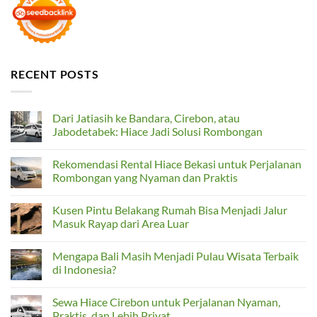
RECENT POSTS
Dari Jatiasih ke Bandara, Cirebon, atau
Jabodetabek: Hiace Jadi Solusi Rombongan
No
Comments
Rekomendasi Rental Hiace Bekasi untuk Perjalanan
on
Dari
Rombongan yang Nyaman dan Praktis
Jatiasih
ke
No
Bandara,
Comments
Kusen Pintu Belakang Rumah Bisa Menjadi Jalur
Cirebon,
on
atau
Rekomendasi
Masuk Rayap dari Area Luar
Jabodetabek:
Rental
Hiace
Hiace
No
Jadi
Bekasi
Comments
Mengapa Bali Masih Menjadi Pulau Wisata Terbaik
Solusi
untuk
on
Rombongan
Perjalanan
Kusen
di Indonesia?
Rombongan
Pintu
yang
Belakang
No
Nyaman
Rumah
Comments
Sewa Hiace Cirebon untuk Perjalanan Nyaman,
dan
Bisa
on
Praktis
Menjadi
Mengapa
Praktis, dan Lebih Privat