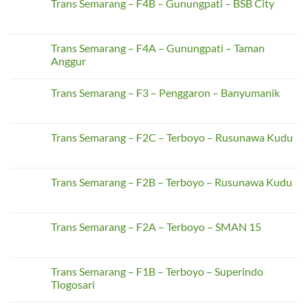
Trans Semarang – F4B – Gunungpati – BSB City
to
on
Air-
Trans
No
Conditioning
Banten
Comments
Comfort
K3
on
–
Trans
Trans Semarang – F4A – Gunungpati – Taman
Terminal
Semarang
Pakupatan
Anggur
–
–
F4B
UNTIRTA
No
–
Sindangsari
Comments
Gunungpati
Trans Semarang – F3 – Penggaron – Banyumanik
on
–
Trans
BSB
No
Semarang
City
Comments
–
on
F4A
Trans
Trans Semarang – F2C – Terboyo – Rusunawa Kudu
–
Semarang
Gunungpati
–
No
–
F3
Comments
Taman
–
on
Anggur
Penggaron
Trans
Trans Semarang – F2B – Terboyo – Rusunawa Kudu
–
Semarang
Banyumanik
–
No
F2C
Comments
–
on
Terboyo
Trans
Trans Semarang – F2A – Terboyo – SMAN 15
–
Semarang
Rusunawa
–
No
Kudu
F2B
Comments
–
on
Terboyo
Trans
Trans Semarang – F1B – Terboyo – Superindo
–
Semarang
Tlogosari
Rusunawa
–
Kudu
F2A
No
–
Comments