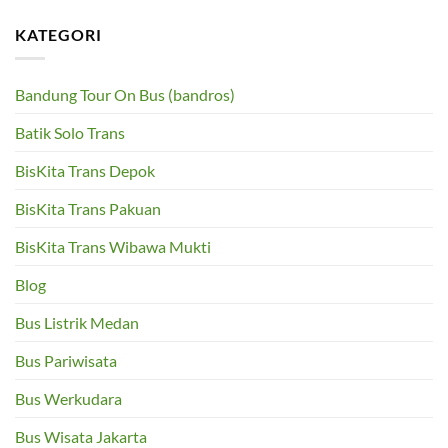
–
K5
Trans
Taman
–
Semarang
KATEGORI
Anggur
Victoria
–
Residence
K4
–
–
Bandara
Mpu
–
Tantular
Bandung Tour On Bus (bandros)
PRPP
–
Cangkiran
Batik Solo Trans
BisKita Trans Depok
BisKita Trans Pakuan
BisKita Trans Wibawa Mukti
Blog
Bus Listrik Medan
Bus Pariwisata
Bus Werkudara
Bus Wisata Jakarta