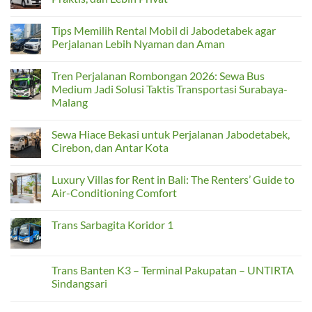
Jalur
Bali
Masuk
Masih
No
Rayap
Menjadi
Comments
Tips Memilih Rental Mobil di Jabodetabek agar
dari
Pulau
on
Area
Wisata
Sewa
Perjalanan Lebih Nyaman dan Aman
Luar
Terbaik
Hiace
di
Cirebon
No
Indonesia?
untuk
Comments
Tren Perjalanan Rombongan 2026: Sewa Bus
Perjalanan
on
Nyaman,
Tips
Medium Jadi Solusi Taktis Transportasi Surabaya-
Praktis,
Memilih
Malang
dan
Rental
Lebih
Mobil
No
Privat
di
Comments
Jabodetabek
Sewa Hiace Bekasi untuk Perjalanan Jabodetabek,
on
agar
Tren
Cirebon, dan Antar Kota
Perjalanan
Perjalanan
Lebih
Rombongan
No
Nyaman
2026:
Comments
dan
Luxury Villas for Rent in Bali: The Renters’ Guide to
Sewa
on
Aman
Bus
Sewa
Air-Conditioning Comfort
Medium
Hiace
Jadi
Bekasi
No
Solusi
untuk
Comments
Trans Sarbagita Koridor 1
Taktis
Perjalanan
on
Transportasi
Jabodetabek,
Luxury
No
Surabaya-
Cirebon,
Villas
Comments
Malang
dan
for
on
Antar
Rent
Trans
Trans Banten K3 – Terminal Pakupatan – UNTIRTA
Kota
in
Sarbagita
Bali:
Sindangsari
Koridor
The
1
Renters’
No
Guide
Comments