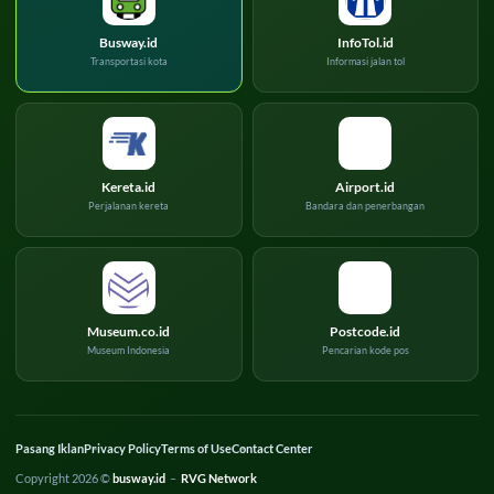
Busway.id
InfoTol.id
Transportasi kota
Informasi jalan tol
Kereta.id
Airport.id
Perjalanan kereta
Bandara dan penerbangan
Museum.co.id
Postcode.id
Museum Indonesia
Pencarian kode pos
Pasang Iklan
Privacy Policy
Terms of Use
Contact Center
Copyright 2026 ©
busway.id
–
RVG Network