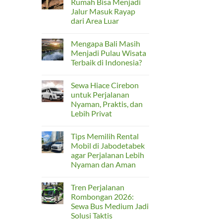
Rumah Bisa Menjadi
Rombongan
Rental
Jalur Masuk Rayap
Hiace
Bekasi
dari Area Luar
untuk
Perjalanan
No
Rombongan
Comments
Mengapa Bali Masih
on
yang
Kusen
Nyaman
Menjadi Pulau Wisata
Pintu
dan
Terbaik di Indonesia?
Belakang
Praktis
Rumah
No
Bisa
Comments
Menjadi
Sewa Hiace Cirebon
on
Jalur
Mengapa
untuk Perjalanan
Masuk
Bali
Rayap
Nyaman, Praktis, dan
Masih
dari
Menjadi
Lebih Privat
Area
Pulau
Luar
Wisata
No
Terbaik
Comments
Tips Memilih Rental
on
di
Sewa
Indonesia?
Mobil di Jabodetabek
Hiace
agar Perjalanan Lebih
Cirebon
untuk
Nyaman dan Aman
Perjalanan
Nyaman,
No
Praktis,
Comments
Tren Perjalanan
on
dan
Tips
Lebih
Rombongan 2026:
Memilih
Privat
Sewa Bus Medium Jadi
Rental
Mobil
Solusi Taktis
di