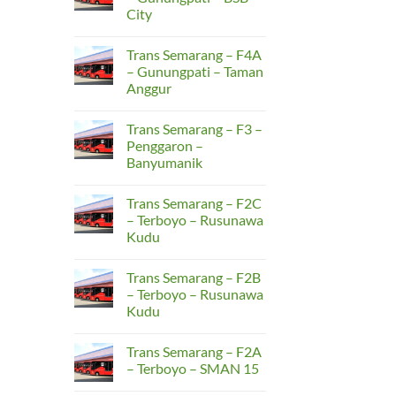
Banten
City
K3
–
No
Terminal
Comments
Pakupatan
Trans Semarang – F4A
on
–
Trans
– Gunungpati – Taman
UNTIRTA
Semarang
Sindangsari
Anggur
–
F4B
No
–
Comments
Gunungpati
Trans Semarang – F3 –
on
–
Trans
Penggaron –
BSB
Semarang
City
Banyumanik
–
F4A
No
–
Comments
Gunungpati
Trans Semarang – F2C
on
–
Trans
– Terboyo – Rusunawa
Taman
Semarang
Anggur
Kudu
–
F3
No
–
Comments
Penggaron
Trans Semarang – F2B
on
–
Trans
– Terboyo – Rusunawa
Banyumanik
Semarang
Kudu
–
F2C
No
–
Comments
Terboyo
Trans Semarang – F2A
on
–
Trans
– Terboyo – SMAN 15
Rusunawa
Semarang
Kudu
–
No