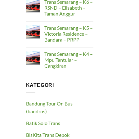
Trans Semarang – K6 –
on
–
Trans
RSND – Elisabeth –
Gunungpati
Semarang
–
Taman Anggur
–
Simpang
K7
Lima
No
–
Comments
Terboyo
Trans Semarang – K5 –
on
–
Trans
Victoria Residence –
Genuk
Semarang
–
Bandara – PRPP
–
Pengapon
K6
No
–
Comments
RSND
Trans Semarang – K4 –
on
–
Trans
Mpu Tantular –
Elisabeth
Semarang
–
Cangkiran
–
Taman
K5
Anggur
No
–
Comments
Victoria
on
Residence
Trans
KATEGORI
–
Semarang
Bandara
–
–
K4
PRPP
–
Bandung Tour On Bus
Mpu
Tantular
(bandros)
–
Cangkiran
Batik Solo Trans
BisKita Trans Depok