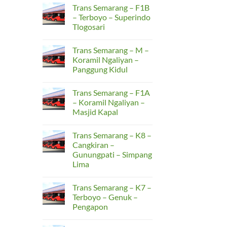
F2B
Comments
Trans Semarang – F1B
–
on
Terboyo
Trans
– Terboyo – Superindo
–
Semarang
Tlogosari
Rusunawa
–
Kudu
F2A
No
–
Comments
Terboyo
Trans Semarang – M –
on
–
Trans
Koramil Ngaliyan –
SMAN
Semarang
15
Panggung Kidul
–
F1B
No
–
Comments
Terboyo
Trans Semarang – F1A
on
–
Trans
– Koramil Ngaliyan –
Superindo
Semarang
Tlogosari
Masjid Kapal
–
M
No
–
Comments
Koramil
Trans Semarang – K8 –
on
Ngaliyan
Trans
Cangkiran –
–
Semarang
Panggung
Gunungpati – Simpang
–
Kidul
F1A
Lima
–
Koramil
No
Ngaliyan
Comments
Trans Semarang – K7 –
on
–
Trans
Masjid
Terboyo – Genuk –
Semarang
Kapal
Pengapon
–
K8
No
–
Comments
Cangkiran