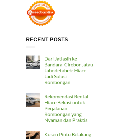
RECENT POSTS
Dari Jatiasih ke
Bandara, Cirebon, atau
Jabodetabek: Hiace
Jadi Solusi
Rombongan
No
Comments
Rekomendasi Rental
on
Dari
Hiace Bekasi untuk
Jatiasih
Perjalanan
ke
Bandara,
Rombongan yang
Cirebon,
Nyaman dan Praktis
atau
Jabodetabek:
No
Hiace
Comments
Jadi
Kusen Pintu Belakang
on
Solusi
Rekomendasi