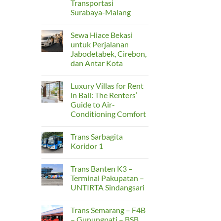
Transportasi
Jabodetabek
agar
Surabaya-Malang
Perjalanan
No
Lebih
Comments
Nyaman
Sewa Hiace Bekasi
on
dan
Tren
Aman
untuk Perjalanan
Perjalanan
Jabodetabek, Cirebon,
Rombongan
2026:
dan Antar Kota
Sewa
Bus
No
Medium
Comments
Luxury Villas for Rent
on
Jadi
Sewa
Solusi
in Bali: The Renters’
Hiace
Taktis
Guide to Air-
Bekasi
Transportasi
untuk
Surabaya-
Conditioning Comfort
Perjalanan
Malang
Jabodetabek,
No
Cirebon,
Comments
Trans Sarbagita
on
dan
Luxury
Antar
Koridor 1
Villas
Kota
for
No
Rent
Comments
Trans Banten K3 –
in
on
Bali:
Trans
Terminal Pakupatan –
The
Sarbagita
UNTIRTA Sindangsari
Renters’
Koridor
Guide
1
No
to
Comments
Air-
Trans Semarang – F4B
on
Conditioning
Trans
– Gunungpati – BSB
Comfort