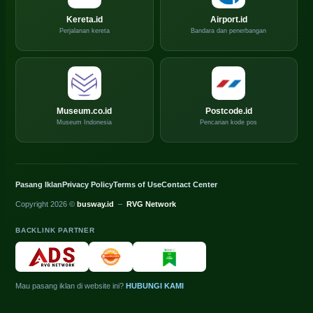
Kereta.id
Airport.id
Perjalanan kereta
Bandara dan penerbangan
Museum.co.id
Postcode.id
Museum Indonesia
Pencarian kode pos
Pasang Iklan
Privacy Policy
Terms of Use
Contact Center
Copyright 2026 ©
busway.id
–
RVG Network
BACKLINK PARTNER
Mau pasang iklan di website ini?
HUBUNGI KAMI