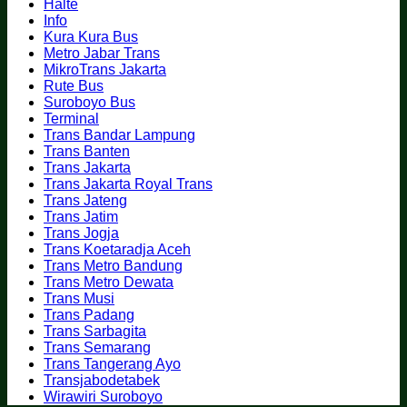
Halte
Info
Kura Kura Bus
Metro Jabar Trans
MikroTrans Jakarta
Rute Bus
Suroboyo Bus
Terminal
Trans Bandar Lampung
Trans Banten
Trans Jakarta
Trans Jakarta Royal Trans
Trans Jateng
Trans Jatim
Trans Jogja
Trans Koetaradja Aceh
Trans Metro Bandung
Trans Metro Dewata
Trans Musi
Trans Padang
Trans Sarbagita
Trans Semarang
Trans Tangerang Ayo
Transjabodetabek
Wirawiri Suroboyo