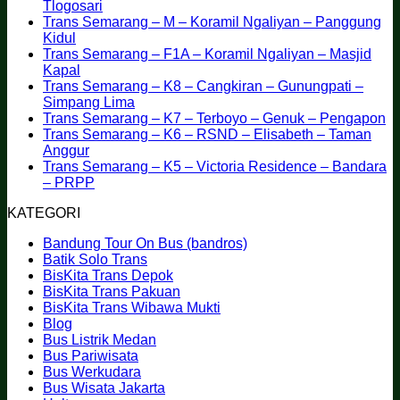
Pakupatan
Guide
on
Malang
–
–
Tra
Se
F
No
Tlogosari
–
to
Trans
Gunung
F3
Se
–
–
Comments
Trans Semarang – M – Koramil Ngaliyan – Panggung
on
UNTIRTA
Air-
Semarang
–
–
–
F2
Gu
No
Kidul
Trans
Sindangsari
Conditioning
–
BSB
Pengg
F2
–
–
Comments
Trans Semarang – F1A – Koramil Ngaliyan – Masjid
on
Semarang
Comfort
F2A
City
–
–
Ter
T
No
Kapal
Trans
–
–
Banyu
Ter
–
An
Comments
Trans Semarang – K8 – Cangkiran – Gunungpati –
Semarang
on
F1B
Terboyo
–
Ru
No
Simpang Lima
–
Trans
–
–
Ru
Ku
Comments
N
Trans Semarang – K7 – Terboyo – Genuk – Pengapon
M
Semarang
Terboyo
on
SMAN
Ku
C
Trans Semarang – K6 – RSND – Elisabeth – Taman
–
–
–
Trans
15
on
No
Anggur
Koramil
F1A
Superindo
Semarang
Tr
Comments
Trans Semarang – K5 – Victoria Residence – Bandara
Ngaliyan
–
on
Tlogosari
–
S
No
– PRPP
–
Koramil
Trans
K8
–
Comments
KATEGORI
Panggung
Ngaliyan
Semarang
on
–
K
Kidul
–
–
Trans
Cangkiran
–
Bandung Tour On Bus (bandros)
Masjid
K6
Semarang
–
Te
Batik Solo Trans
Kapal
–
–
Gunungpati
–
BisKita Trans Depok
RSND
K5
–
G
BisKita Trans Pakuan
–
–
Simpang
–
BisKita Trans Wibawa Mukti
Elisabeth
Victoria
Lima
P
Blog
–
Residence
Bus Listrik Medan
Taman
–
Bus Pariwisata
Anggur
Bandara
Bus Werkudara
–
Bus Wisata Jakarta
PRPP