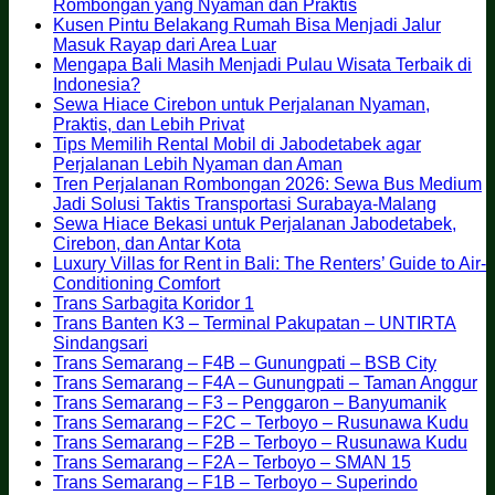
Hiace
on
No
Rombongan yang Nyaman dan Praktis
dari
Dari
Comments
Kusen Pintu Belakang Rumah Bisa Menjadi Jalur
Bekasi
Jatiasih
on
No
Masuk Rayap dari Area Luar
untuk
ke
Rekomendasi
Comments
Mengapa Bali Masih Menjadi Pulau Wisata Terbaik di
Drop
on
Bandara,
Rental
No
Indonesia?
Cirebon,
Kusen
Cirebon,
Hiace
Comments
Sewa Hiace Cirebon untuk Perjalanan Nyaman,
on
Tegal
Pintu
atau
Bekasi
No
Praktis, dan Lebih Privat
Mengapa
hingga
Belakang
Jabodetabek:
untuk
Comments
Tips Memilih Rental Mobil di Jabodetabek agar
Bali
Semarang
on
Rumah
Hiace
Perjalanan
No
Perjalanan Lebih Nyaman dan Aman
Masih
Sewa
Bisa
Jadi
Rombongan
Comments
Tren Perjalanan Rombongan 2026: Sewa Bus Medium
Menjadi
Hiace
Menjadi
Solusi
on
yang
No
Jadi Solusi Taktis Transportasi Surabaya-Malang
Pulau
Cirebon
Jalur
Rombongan
Tips
Nyaman
Comme
Sewa Hiace Bekasi untuk Perjalanan Jabodetabek,
Wisata
untuk
Masuk
Memilih
dan
on
No
Cirebon, dan Antar Kota
Terbaik
Perjalanan
Rayap
Rental
Praktis
Tren
Comments
Luxury Villas for Rent in Bali: The Renters’ Guide to Air-
di
on
Nyaman,
dari
Mobil
Perjala
No
Conditioning Comfort
Indonesia?
Sewa
Praktis,
Area
di
Rombo
Comments
No
Trans Sarbagita Koridor 1
on
Hiace
dan
Luar
Jabodetabek
2026:
Comments
Trans Banten K3 – Terminal Pakupatan – UNTIRTA
Luxury
Bekasi
Lebih
on
agar
Sewa
No
Sindangsari
Villas
untuk
Privat
Trans
Perjalanan
Bus
Comments
No
Trans Semarang – F4B – Gunungpati – BSB City
on
for
Perjalanan
Sarbagita
Lebih
Mediu
Comme
N
Trans Semarang – F4A – Gunungpati – Taman Anggur
Trans
Rent
Jabodetabek,
Koridor
Nyaman
Jadi
on
No
C
Trans Semarang – F3 – Penggaron – Banyumanik
Banten
in
Cirebon,
1
dan
Solusi
Trans
on
Comm
No
Trans Semarang – F2C – Terboyo – Rusunawa Kudu
K3
Bali:
dan
Aman
Taktis
Semar
on
Tr
No
Co
Trans Semarang – F2B – Terboyo – Rusunawa Kudu
–
The
Antar
Transpo
–
Trans
on
S
No
Co
Trans Semarang – F2A – Terboyo – SMAN 15
Terminal
Renters’
Kota
Suraba
F4B
Sema
on
Tra
–
Comments
Trans Semarang – F1B – Terboyo – Superindo