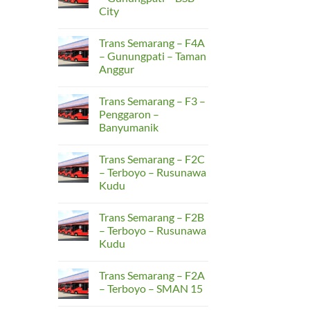
Banten
City
K3
–
No
Terminal
Comments
Pakupatan
Trans Semarang – F4A
on
–
Trans
– Gunungpati – Taman
UNTIRTA
Semarang
Sindangsari
Anggur
–
F4B
No
–
Comments
Gunungpati
Trans Semarang – F3 –
on
–
Trans
Penggaron –
BSB
Semarang
City
Banyumanik
–
F4A
No
–
Comments
Gunungpati
Trans Semarang – F2C
on
–
Trans
– Terboyo – Rusunawa
Taman
Semarang
Anggur
Kudu
–
F3
No
–
Comments
Penggaron
Trans Semarang – F2B
on
–
Trans
– Terboyo – Rusunawa
Banyumanik
Semarang
Kudu
–
F2C
No
–
Comments
Terboyo
Trans Semarang – F2A
on
–
Trans
– Terboyo – SMAN 15
Rusunawa
Semarang
Kudu
–
No