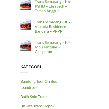
Trans Semarang – K6 –
on
–
Trans
RSND – Elisabeth –
Gunungpati
Semarang
–
Taman Anggur
–
Simpang
K7
Lima
No
–
Comments
Terboyo
Trans Semarang – K5 –
on
–
Trans
Victoria Residence –
Genuk
Semarang
–
Bandara – PRPP
–
Pengapon
K6
No
–
Comments
RSND
Trans Semarang – K4 –
on
–
Trans
Mpu Tantular –
Elisabeth
Semarang
–
Cangkiran
–
Taman
K5
Anggur
No
–
Comments
Victoria
on
Residence
KATEGORI
Trans
–
Semarang
Bandara
–
–
K4
PRPP
–
Bandung Tour On Bus
Mpu
Tantular
(bandros)
–
Cangkiran
Batik Solo Trans
BisKita Trans Depok