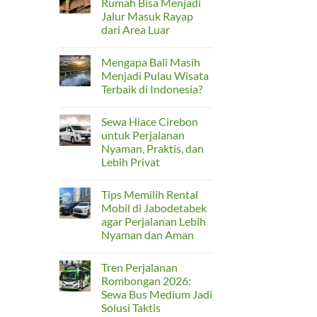
Rumah Bisa Menjadi
Rombongan
Rental
Jalur Masuk Rayap
Hiace
Bekasi
dari Area Luar
untuk
Perjalanan
No
Rombongan
Comments
Mengapa Bali Masih
on
yang
Kusen
Nyaman
Menjadi Pulau Wisata
Pintu
dan
Terbaik di Indonesia?
Belakang
Praktis
Rumah
No
Bisa
Comments
Menjadi
Sewa Hiace Cirebon
on
Jalur
Mengapa
untuk Perjalanan
Masuk
Bali
Rayap
Nyaman, Praktis, dan
Masih
dari
Menjadi
Lebih Privat
Area
Pulau
Luar
Wisata
No
Terbaik
Comments
Tips Memilih Rental
on
di
Sewa
Indonesia?
Mobil di Jabodetabek
Hiace
agar Perjalanan Lebih
Cirebon
untuk
Nyaman dan Aman
Perjalanan
Nyaman,
No
Praktis,
Comments
Tren Perjalanan
on
dan
Tips
Lebih
Rombongan 2026:
Memilih
Privat
Sewa Bus Medium Jadi
Rental
Mobil
Solusi Taktis
di