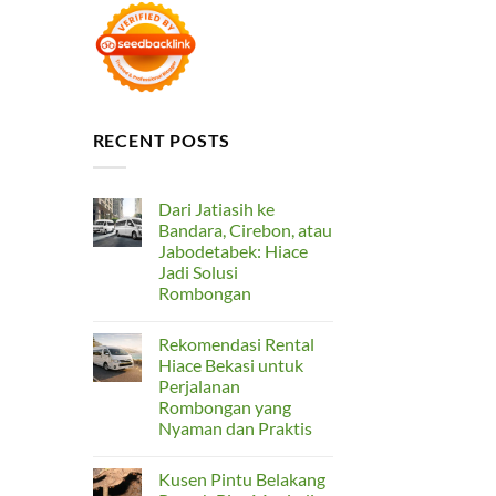
RECENT POSTS
Dari Jatiasih ke
Bandara, Cirebon, atau
Jabodetabek: Hiace
Jadi Solusi
Rombongan
No
Comments
Rekomendasi Rental
on
Dari
Hiace Bekasi untuk
Jatiasih
Perjalanan
ke
Bandara,
Rombongan yang
Cirebon,
Nyaman dan Praktis
atau
Jabodetabek:
No
Hiace
Comments
Jadi
Kusen Pintu Belakang
on
Solusi
Rekomendasi