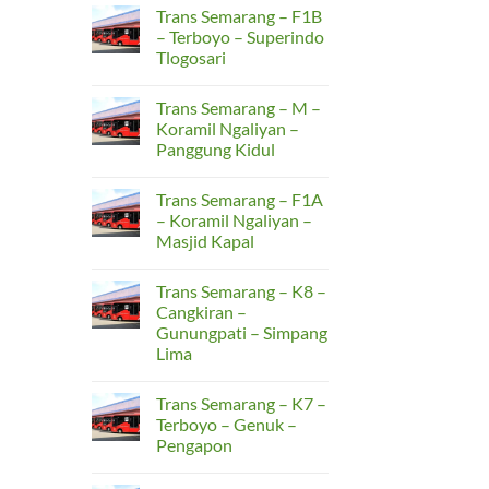
F2B
Comments
Trans Semarang – F1B
–
on
Terboyo
Trans
– Terboyo – Superindo
–
Semarang
Tlogosari
Rusunawa
–
Kudu
F2A
No
–
Comments
Terboyo
Trans Semarang – M –
on
–
Trans
Koramil Ngaliyan –
SMAN
Semarang
15
Panggung Kidul
–
F1B
No
–
Comments
Terboyo
Trans Semarang – F1A
on
–
Trans
– Koramil Ngaliyan –
Superindo
Semarang
Tlogosari
Masjid Kapal
–
M
No
–
Comments
Koramil
Trans Semarang – K8 –
on
Ngaliyan
Trans
Cangkiran –
–
Semarang
Panggung
Gunungpati – Simpang
–
Kidul
F1A
Lima
–
Koramil
No
Ngaliyan
Comments
Trans Semarang – K7 –
on
–
Trans
Masjid
Terboyo – Genuk –
Semarang
Kapal
Pengapon
–
K8
No
–
Comments
Cangkiran