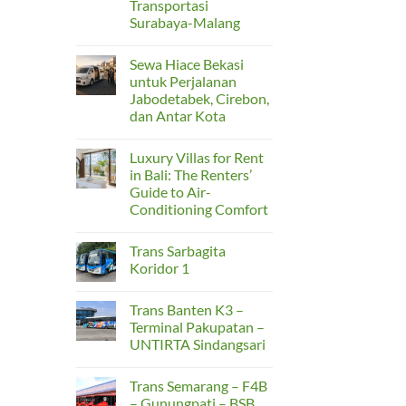
Transportasi
Jabodetabek
agar
Surabaya-Malang
Perjalanan
No
Lebih
Comments
Nyaman
Sewa Hiace Bekasi
on
dan
Tren
Aman
untuk Perjalanan
Perjalanan
Jabodetabek, Cirebon,
Rombongan
2026:
dan Antar Kota
Sewa
Bus
No
Medium
Comments
Luxury Villas for Rent
on
Jadi
Sewa
Solusi
in Bali: The Renters’
Hiace
Taktis
Guide to Air-
Bekasi
Transportasi
untuk
Surabaya-
Conditioning Comfort
Perjalanan
Malang
Jabodetabek,
No
Cirebon,
Comments
Trans Sarbagita
on
dan
Luxury
Antar
Koridor 1
Villas
Kota
for
No
Rent
Comments
Trans Banten K3 –
in
on
Bali:
Trans
Terminal Pakupatan –
The
Sarbagita
UNTIRTA Sindangsari
Renters’
Koridor
Guide
1
No
to
Comments
Air-
Trans Semarang – F4B
on
Conditioning
Trans
– Gunungpati – BSB
Comfort