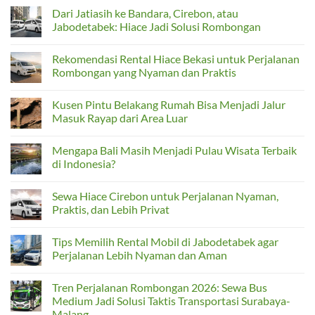
Dari Jatiasih ke Bandara, Cirebon, atau
Jabodetabek: Hiace Jadi Solusi Rombongan
No
Comments
Rekomendasi Rental Hiace Bekasi untuk Perjalanan
on
Dari
Rombongan yang Nyaman dan Praktis
Jatiasih
ke
No
Bandara,
Comments
Kusen Pintu Belakang Rumah Bisa Menjadi Jalur
Cirebon,
on
atau
Rekomendasi
Masuk Rayap dari Area Luar
Jabodetabek:
Rental
Hiace
Hiace
No
Jadi
Bekasi
Comments
Mengapa Bali Masih Menjadi Pulau Wisata Terbaik
Solusi
untuk
on
Rombongan
Perjalanan
Kusen
di Indonesia?
Rombongan
Pintu
yang
Belakang
No
Nyaman
Rumah
Comments
Sewa Hiace Cirebon untuk Perjalanan Nyaman,
dan
Bisa
on
Praktis
Menjadi
Mengapa
Praktis, dan Lebih Privat
Jalur
Bali
Masuk
Masih
No
Rayap
Menjadi
Comments
Tips Memilih Rental Mobil di Jabodetabek agar
dari
Pulau
on
Area
Wisata
Sewa
Perjalanan Lebih Nyaman dan Aman
Luar
Terbaik
Hiace
di
Cirebon
No
Indonesia?
untuk
Comments
Tren Perjalanan Rombongan 2026: Sewa Bus
Perjalanan
on
Nyaman,
Tips
Medium Jadi Solusi Taktis Transportasi Surabaya-
Praktis,
Memilih
Malang
dan
Rental