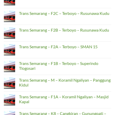
BSB
No
Semarang
City
Comments
–
on
F4A
Trans
Trans Semarang – F2C – Terboyo – Rusunawa Kudu
–
Semarang
Gunungpati
–
No
–
F3
Comments
Taman
–
on
Anggur
Penggaron
Trans
Trans Semarang – F2B – Terboyo – Rusunawa Kudu
–
Semarang
Banyumanik
–
No
F2C
Comments
–
on
Terboyo
Trans
Trans Semarang – F2A – Terboyo – SMAN 15
–
Semarang
Rusunawa
–
No
Kudu
F2B
Comments
–
on
Terboyo
Trans
Trans Semarang – F1B – Terboyo – Superindo
–
Semarang
Tlogosari
Rusunawa
–
Kudu
F2A
No
–
Comments
Terboyo
Trans Semarang – M – Koramil Ngaliyan – Panggung
on
–
Trans
Kidul
SMAN
Semarang
15
–
No
F1B
Comments
Trans Semarang – F1A – Koramil Ngaliyan – Masjid
–
on
Terboyo
Trans
Kapal
–
Semarang
Superindo
–
No
Tlogosari
M
Comments
Trans Semarang – K8 – Cangkiran – Gunungpati –
–
on