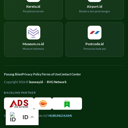
Kereta.id
Airport.id
Perjalanan kereta
Bandara dan penerbangan
Museum.co.id
Postcode.id
Museum Indonesia
Pencarian kode pos
Pasang Iklan
Privacy Policy
Terms of Use
Contact Center
Copyright 2026 ©
busway.id
–
RVG Network
BACKLINK PARTNER
Mau pasang iklan di website ini?
HUBUNGI KAMI
ID