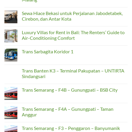
Lebih
Mobil
No
Privat
di
Comments
Jabodetabek
Sewa Hiace Bekasi untuk Perjalanan Jabodetabek,
on
agar
Tren
Cirebon, dan Antar Kota
Perjalanan
Perjalanan
Lebih
Rombongan
No
Nyaman
2026:
Comments
dan
Luxury Villas for Rent in Bali: The Renters’ Guide to
Sewa
on
Aman
Bus
Sewa
Air-Conditioning Comfort
Medium
Hiace
Jadi
Bekasi
No
Solusi
untuk
Comments
Trans Sarbagita Koridor 1
Taktis
Perjalanan
on
Transportasi
Jabodetabek,
Luxury
No
Surabaya-
Cirebon,
Villas
Comments
Malang
dan
for
on
Antar
Rent
Trans
Trans Banten K3 – Terminal Pakupatan – UNTIRTA
Kota
in
Sarbagita
Bali:
Sindangsari
Koridor
The
1
Renters’
No
Guide
Comments
Trans Semarang – F4B – Gunungpati – BSB City
to
on
Air-
Trans
No
Conditioning
Banten
Comments
Comfort
K3
on
–
Trans
Trans Semarang – F4A – Gunungpati – Taman
Terminal
Semarang
Pakupatan
Anggur
–
–
F4B
UNTIRTA
No
–
Sindangsari
Comments
Gunungpati
Trans Semarang – F3 – Penggaron – Banyumanik
on
–
Trans