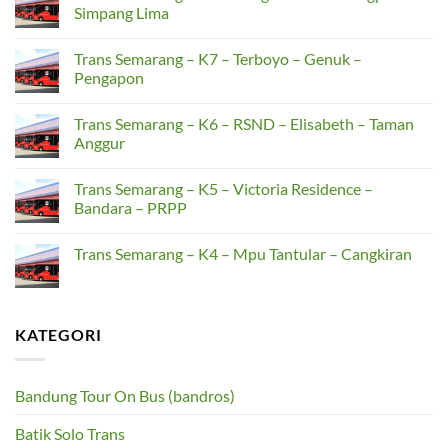
Koramil
Trans
Simpang Lima
Ngaliyan
Semarang
–
–
No
Panggung
F1A
Comments
Trans Semarang – K7 – Terboyo – Genuk –
Kidul
–
on
Koramil
Trans
Pengapon
Ngaliyan
Semarang
–
–
No
Masjid
K8
Comments
Trans Semarang – K6 – RSND – Elisabeth – Taman
Kapal
–
on
Cangkiran
Trans
Anggur
–
Semarang
Gunungpati
–
No
–
K7
Comments
Trans Semarang – K5 – Victoria Residence –
Simpang
–
on
Lima
Terboyo
Trans
Bandara – PRPP
–
Semarang
Genuk
–
No
–
K6
Comments
Trans Semarang – K4 – Mpu Tantular – Cangkiran
Pengapon
–
on
RSND
Trans
No
–
Semarang
Comments
Elisabeth
–
on
–
K5
Trans
Taman
–
Semarang
KATEGORI
Anggur
Victoria
–
Residence
K4
–
–
Bandara
Mpu
–
Tantular
Bandung Tour On Bus (bandros)
PRPP
–
Cangkiran
Batik Solo Trans