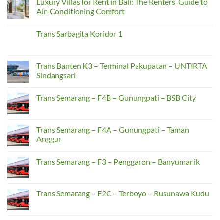
Luxury Villas for Rent in Bali: The Renters’ Guide to
Sewa
on
Aman
Bus
Sewa
Air-Conditioning Comfort
Medium
Hiace
Jadi
Bekasi
No
Solusi
untuk
Comments
Trans Sarbagita Koridor 1
Taktis
Perjalanan
on
Transportasi
Jabodetabek,
Luxury
No
Surabaya-
Cirebon,
Villas
Comments
Malang
dan
for
on
Antar
Rent
Trans
Trans Banten K3 – Terminal Pakupatan – UNTIRTA
Kota
in
Sarbagita
Bali:
Sindangsari
Koridor
The
1
Renters’
No
Guide
Comments
Trans Semarang – F4B – Gunungpati – BSB City
to
on
Air-
Trans
No
Conditioning
Banten
Comments
Comfort
K3
on
–
Trans
Trans Semarang – F4A – Gunungpati – Taman
Terminal
Semarang
Pakupatan
Anggur
–
–
F4B
UNTIRTA
No
–
Sindangsari
Comments
Gunungpati
Trans Semarang – F3 – Penggaron – Banyumanik
on
–
Trans
BSB
No
Semarang
City
Comments
–
on
F4A
Trans
Trans Semarang – F2C – Terboyo – Rusunawa Kudu
–
Semarang
Gunungpati
–
No
–
F3
Comments
Taman
–
on
Anggur