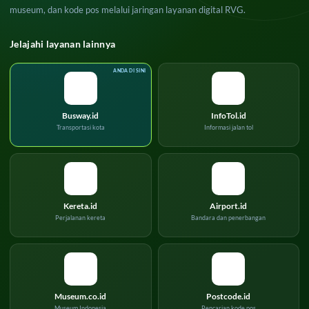
museum, dan kode pos melalui jaringan layanan digital RVG.
Jelajahi layanan lainnya
Busway.id
InfoTol.id
Transportasi kota
Informasi jalan tol
Kereta.id
Airport.id
Perjalanan kereta
Bandara dan penerbangan
Museum.co.id
Postcode.id
Museum Indonesia
Pencarian kode pos