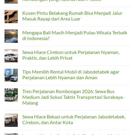
Cirebon,
Jatiasih
Tegal
ke
No
hingga
Bandara,
Comments
Kusen Pintu Belakang Rumah Bisa Menjadi Jalur
Semarang
Cirebon,
on
atau
Rekomendasi
Masuk Rayap dari Area Luar
Jabodetabek:
Rental
Hiace
Hiace
No
Jadi
Bekasi
Comments
Mengapa Bali Masih Menjadi Pulau Wisata Terbaik
Solusi
untuk
on
Rombongan
Perjalanan
Kusen
di Indonesia?
Rombongan
Pintu
yang
Belakang
No
Nyaman
Rumah
Comments
Sewa Hiace Cirebon untuk Perjalanan Nyaman,
dan
Bisa
on
Praktis
Menjadi
Mengapa
Praktis, dan Lebih Privat
Jalur
Bali
Masuk
Masih
No
Rayap
Menjadi
Comments
Tips Memilih Rental Mobil di Jabodetabek agar
dari
Pulau
on
Area
Wisata
Sewa
Perjalanan Lebih Nyaman dan Aman
Luar
Terbaik
Hiace
di
Cirebon
No
Indonesia?
untuk
Comments
Tren Perjalanan Rombongan 2026: Sewa Bus
Perjalanan
on
Nyaman,
Tips
Medium Jadi Solusi Taktis Transportasi Surabaya-
Praktis,
Memilih
Malang
dan
Rental
Lebih
Mobil
No
Privat
di
Comments
Jabodetabek
Sewa Hiace Bekasi untuk Perjalanan Jabodetabek,
on
agar
Tren
Cirebon, dan Antar Kota
Perjalanan
Perjalanan
Lebih
Rombongan
No
Nyaman
2026:
Comments
dan