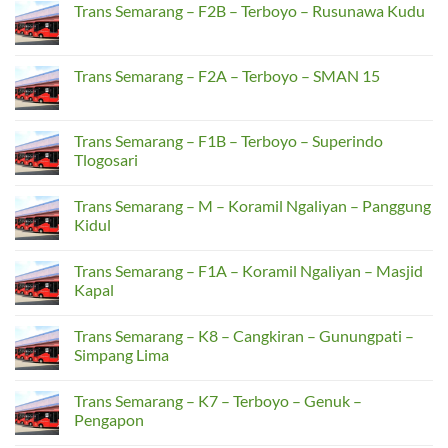
Penggaron
Trans
Trans Semarang – F2B – Terboyo – Rusunawa Kudu
–
Semarang
Banyumanik
–
No
F2C
Comments
–
on
Terboyo
Trans
Trans Semarang – F2A – Terboyo – SMAN 15
–
Semarang
Rusunawa
–
No
Kudu
F2B
Comments
–
on
Terboyo
Trans
Trans Semarang – F1B – Terboyo – Superindo
–
Semarang
Tlogosari
Rusunawa
–
Kudu
F2A
No
–
Comments
Terboyo
Trans Semarang – M – Koramil Ngaliyan – Panggung
on
–
Trans
Kidul
SMAN
Semarang
15
–
No
F1B
Comments
Trans Semarang – F1A – Koramil Ngaliyan – Masjid
–
on
Terboyo
Trans
Kapal
–
Semarang
Superindo
–
No
Tlogosari
M
Comments
Trans Semarang – K8 – Cangkiran – Gunungpati –
–
on
Koramil
Trans
Simpang Lima
Ngaliyan
Semarang
–
–
No
Panggung
F1A
Comments
Trans Semarang – K7 – Terboyo – Genuk –
Kidul
–
on
Koramil
Trans
Pengapon
Ngaliyan
Semarang
–
–
No