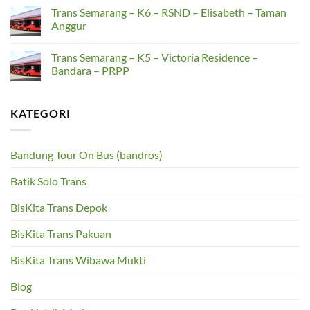
Masjid
K8
Comments
Trans Semarang – K6 – RSND – Elisabeth – Taman
Kapal
–
on
Cangkiran
Trans
Anggur
–
Semarang
Gunungpati
–
No
–
K7
Comments
Trans Semarang – K5 – Victoria Residence –
Simpang
–
on
Lima
Terboyo
Trans
Bandara – PRPP
–
Semarang
Genuk
–
No
–
K6
Comments
Pengapon
–
on
KATEGORI
RSND
Trans
–
Semarang
Elisabeth
–
–
K5
Taman
–
Bandung Tour On Bus (bandros)
Anggur
Victoria
Residence
–
Batik Solo Trans
Bandara
–
PRPP
BisKita Trans Depok
BisKita Trans Pakuan
BisKita Trans Wibawa Mukti
Blog