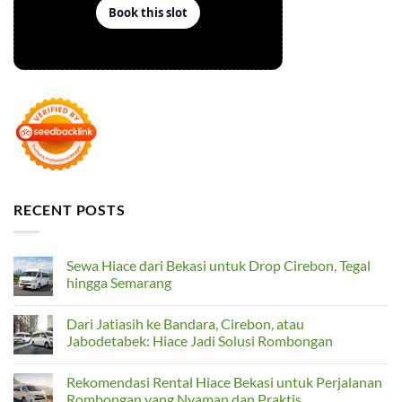
RECENT POSTS
Sewa Hiace dari Bekasi untuk Drop Cirebon, Tegal
hingga Semarang
No
Comments
Dari Jatiasih ke Bandara, Cirebon, atau
on
Sewa
Jabodetabek: Hiace Jadi Solusi Rombongan
Hiace
dari
No
Bekasi
Comments
Rekomendasi Rental Hiace Bekasi untuk Perjalanan
untuk
on
Drop
Dari
Rombongan yang Nyaman dan Praktis