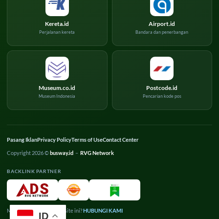
Kereta.id
Airport.id
Perjalanan kereta
Bandara dan penerbangan
Museum.co.id
Postcode.id
Museum Indonesia
Pencarian kode pos
Pasang Iklan
Privacy Policy
Terms of Use
Contact Center
Copyright 2026 ©
busway.id
–
RVG Network
BACKLINK PARTNER
Mau pasang iklan di website ini?
HUBUNGI KAMI
ID