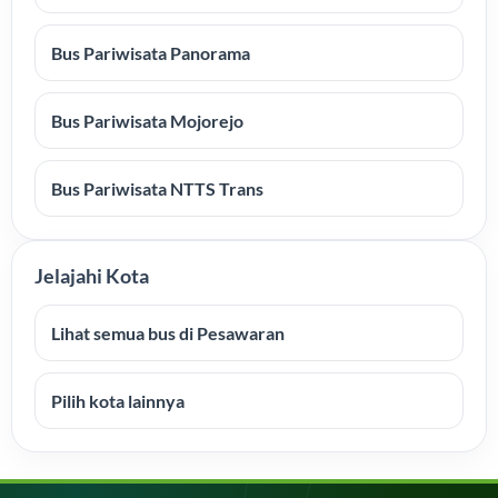
Bus Pariwisata Panorama
Bus Pariwisata Mojorejo
Bus Pariwisata NTTS Trans
Jelajahi Kota
Lihat semua bus di Pesawaran
Pilih kota lainnya