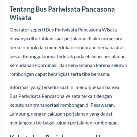
Tentang Bus Pariwisata Pancasona
Wisata
Operator seperti Bus Pariwisata Pancasona Wisata
biasanya dibutuhkan saat perjalanan dilakukan secara
berkelompok dan memerlukan kendaraan berkapasitas
besar. Keunggulannya terletak pada efisiensi perjalanan,
kemudahan koordinasi, dan kenyamanan karena seluruh
rombongan dapat berangkat serta tiba bersama.
Informasi yang tersedia saat ini menunjukkan bahwa
Bus Pariwisata Pancasona Wisata terkait dengan
kebutuhan transportasi rombongan di Pesawaran,
Lampung, dengan cakupan perjalanan yang dapat
menjangkau berbagai tujuan perjalanan rombongan.