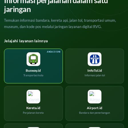
Informasi perjalanan dalam satu
jaringan
Temukan informasi bandara, kereta api, jalan tol, transportasi umum,
museum, dan kode pos melalui jaringan layanan digital RVG.
Jelajahi layanan lainnya
Busway.id
InfoTol.id
Transportasi kota
Informasi jalan tol
Kereta.id
Airport.id
Perjalanan kereta
Bandara dan penerbangan