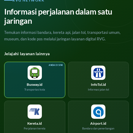
RVG NETWORK
Informasi perjalanan dalam satu
jaringan
Temukan informasi bandara, kereta api, jalan tol, transportasi umum,
museum, dan kode pos melalui jaringan layanan digital RVG.
Jelajahi layanan lainnya
Busway.id
InfoTol.id
Transportasi kota
Informasi jalan tol
Kereta.id
Airport.id
Perjalanan kereta
Bandara dan penerbangan