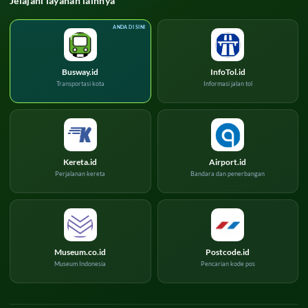
Jelajahi layanan lainnya
Busway.id
InfoTol.id
Transportasi kota
Informasi jalan tol
Kereta.id
Airport.id
Perjalanan kereta
Bandara dan penerbangan
Museum.co.id
Postcode.id
Museum Indonesia
Pencarian kode pos