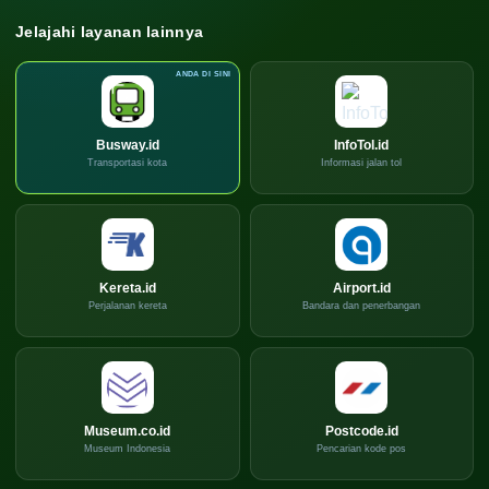
Jelajahi layanan lainnya
Busway.id
InfoTol.id
Transportasi kota
Informasi jalan tol
Kereta.id
Airport.id
Perjalanan kereta
Bandara dan penerbangan
Museum.co.id
Postcode.id
Museum Indonesia
Pencarian kode pos